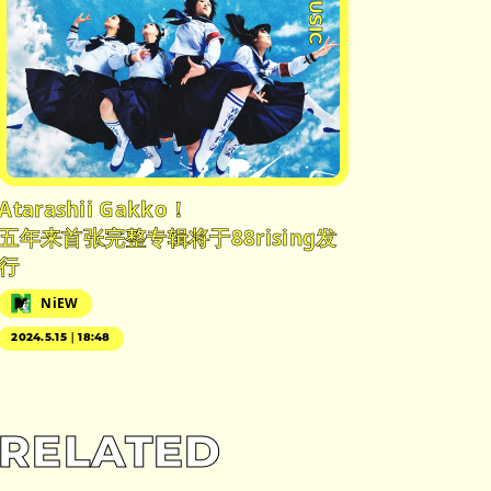
#MUSIC
Atarashii Gakko！
五年来首张完整专辑将于88rising发
行
NiEW
2024.5.15｜18:48
RELATED