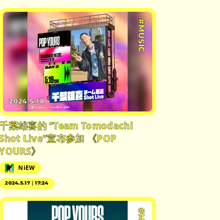
#MUSIC
2024.5.18
千葉雄喜的 “Team Tomodachi
Shot Live”宣布参加 《POP
YOURS》
NiEW
2024.5.17｜17:24