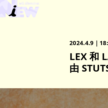
2024.4.9｜18
LEX 
由 STU