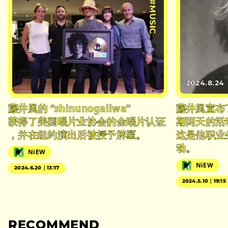
#MUSIC
2024.8.24
藤井風的 “shinunogaiiwa”
藤井風宣布
获得了美国唱片业协会的金唱片认证
期两天的活
，并在纽约演出后被授予牌匾。
这是他职业
动。
NiEW
NiEW
2024.6.20｜13:17
2024.5.10｜19:15
RECOMMEND