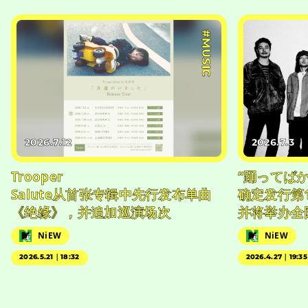
#MUSIC
2026.7.12
2026.7.3
Trooper
“踊ってば
Salute从首张专辑中先行发布单曲
确定发行第1
《绝缘》，并追加巡演场次
并将举办全
NiEW
NiEW
2026.5.21｜18:32
2026.4.27｜19:35