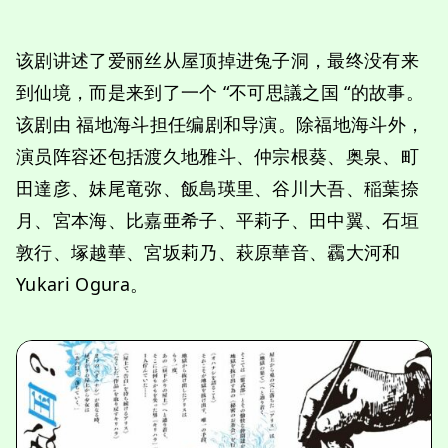
该剧讲述了爱丽丝从屋顶掉进兔子洞，最终没有来
到仙境，而是来到了一个 “不可思議之国 “的故事。
该剧由 福地海斗担任编剧和导演。除福地海斗外，
演员阵容还包括渡久地雅斗、仲宗根葵、奥泉、町
田達彦、妹尾竜弥、飯島瑛里、谷川大吾、稲葉捺
月、宮本海、比嘉亜希子、平莉子、田中翼、石垣
敦行、塚越華、宮坂莉乃、萩原華音、靏大河和
Yukari Ogura。