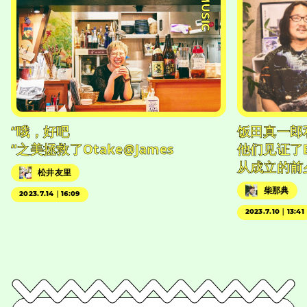
#MUSIC
“哦，好吧
饭田真一郎
“之美拯救了Otake@James
他们见证了
从成立的前
松井友里
柴那典
2023.7.14｜16:09
2023.7.10｜13:41