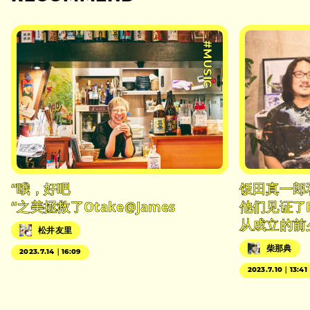
#MUSIC
“哦，好吧
饭田真一郎
“之美拯救了Otake@James
他们见证了
从成立的前
松井友里
柴那典
2023.7.14｜16:09
2023.7.10｜13:41