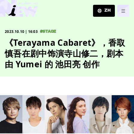
ZH
JA
2023.10.10｜16:03
#STAGE
EN
《Terayama Cabaret》，香取
ZH
慎吾在剧中饰演寺山修二，剧本
由 Yumei 的 池田亮 创作