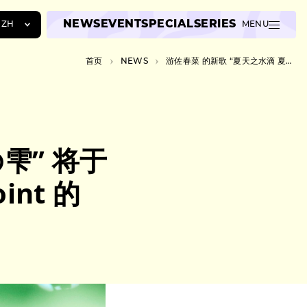
NEWS
EVENT
SPECIAL
SERIES
ZH
MENU
JA
首页
NEWS
游佐春菜 的新歌 “夏天之水滴 夏の雫” 将于 7 月 19 日发行，这首歌把 Strip Joint 的 “Liquid”改编日语歌词。
EN
ZH
雫” 将于
int 的