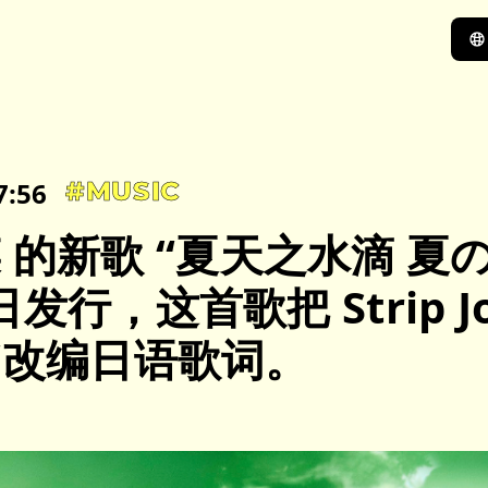
7:56
#MUSIC
 的新歌 “夏天之水滴 夏の
 日发行，这首歌把 Strip Jo
id”改编日语歌词。