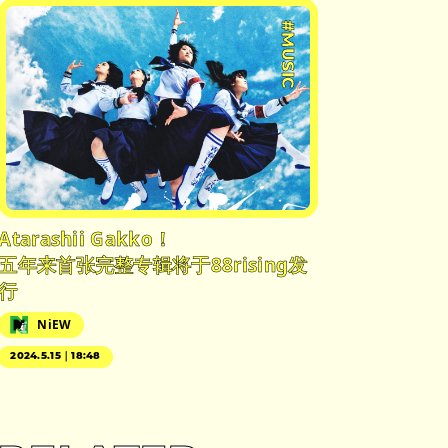
#MUSIC
Atarashii Gakko！
五年来首张完整专辑将于88rising发
行
NiEW
2024.5.15｜18:48