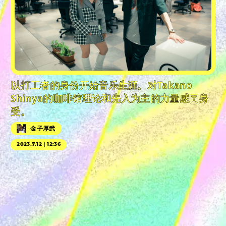
以打工者的身份开始音乐生涯。对Takano
Shinya的咖啡馆理论和先入为主的力量感同身
受。
金子厚武
2023.7.12｜12:36