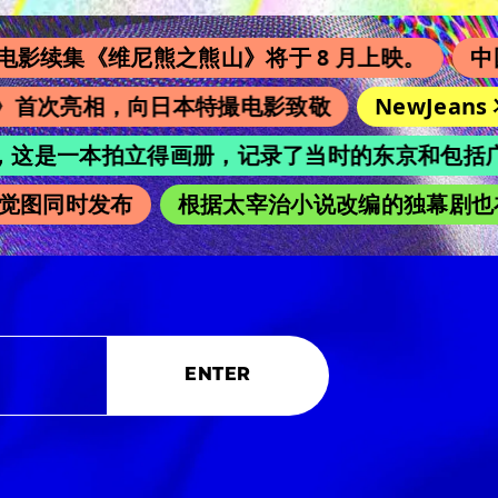
尼熊之熊山》将于 8 月上映。
中国翻拍版《余
次亮相，向日本特撮电影致敬
NewJeans 将在日
”，这是一本拍立得画册，记录了当时的东京和包括广濑铃在内
时发布
根据太宰治小说改编的独幕剧也在吉祥寺 
ENTER