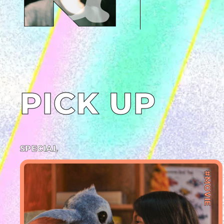
PICK UP
SPECIAL
#MOVIE