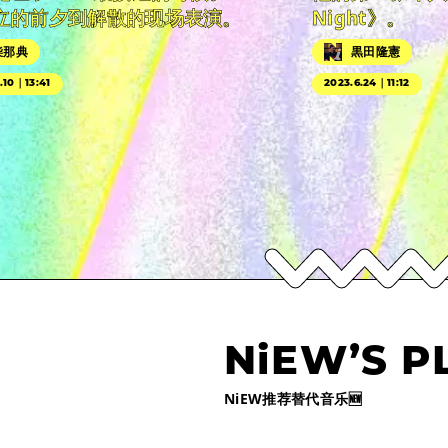
立的前夕到解散的现场表演。
Night》。
柴那典
黒田隆憲
.10｜13:41
2023.6.24｜11:12
NiEW’S P
NiEW推荐替代音乐🆕