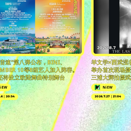
#MUSIC
6.8.14
2026.8.7
日音速”第八弹公布，BINI、
羊文学×西武涩
EMBER 10等8组艺人加入阵容。
举办首次现场摄
还将设立欧陆舞曲特别舞台
三浦大辉拍摄武
iEW
NiEW
5.6｜20:54
2026.7.27｜21:04