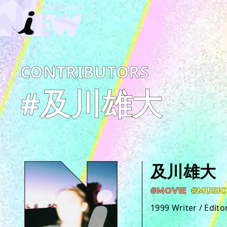
C­O­N­T­R­I­B­U­T­O­R­S
#及川雄大
及川雄大
#MOVIE
#MUSIC
1999 Writer / Edito