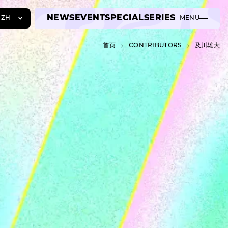
NEWS
EVENT
SPECIAL
SERIES
ZH
MENU
JA
首页
C­O­N­T­R­I­B­U­T­O­R­S
及川雄大
EN
ZH