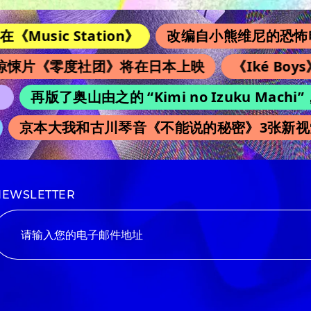
Station》
改编自小熊维尼的恐怖电影续集《维
零度社团》将在日本上映
《Iké Boys》首
了奥山由之的 “Kimi no Izuku Machi
大我和古川琴音《不能说的秘密》3张新视觉图同
NEWSLETTER