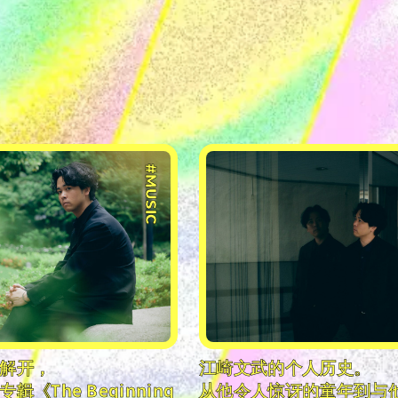
#MUSIC
解开，
江崎文武的个人历史。
《The Beginning
从他令人惊讶的童年到与