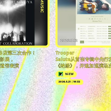
#MUSIC
2026.7.12
谷店第三次合作！
Trooper
影展，
Salute从首张专辑中先
道馆表演
《绝缘》，并追加巡演场
NiEW
2026.5.21｜18:32