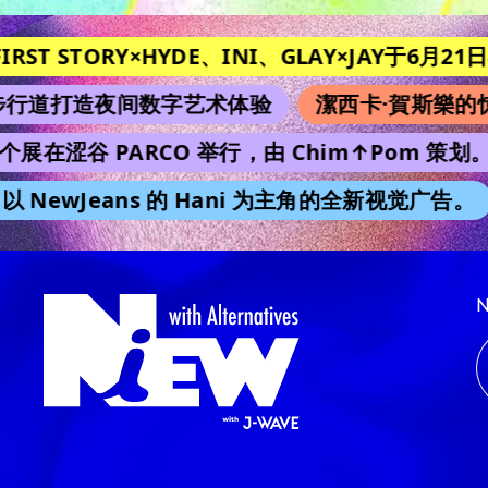
ORY×HYDE、INI、GLAY×JAY于6月21日在《Music 
夜间数字艺术体验
潔西卡·賀斯樂的惊悚片《
涩谷 PARCO 举行，由 Chim↑Pom 策划。
再版
wJeans 的 Hani 为主角的全新视觉广告。
京本