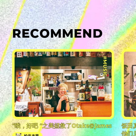
RECOMMEND
#MUSIC
“哦，好吧 “之美拯救了Otake@James
饭田
他们
松井友里