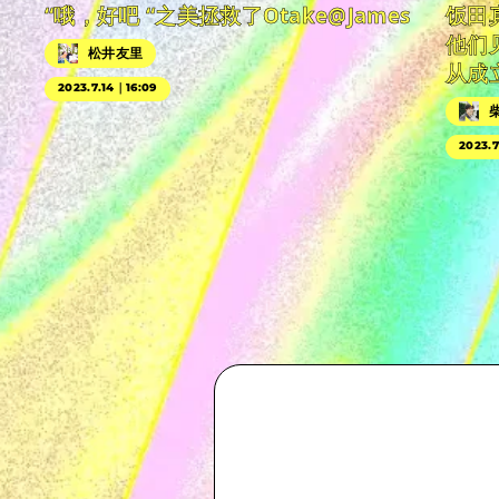
“哦，好吧 “之美拯救了Otake@James
饭田
他们
松井友里
从成
2023.7.14｜16:09
2023.7