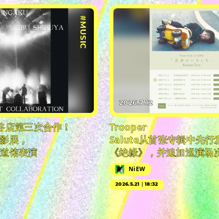
#MUSIC
2026.7.12
谷店第三次合作！
Trooper
影展，
Salute从首张专辑中先
道馆表演
《绝缘》，并追加巡演场
NiEW
2026.5.21｜18:32