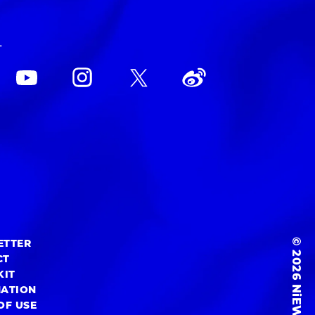
L
© 2026 NiEW Inc.
ETTER
CT
KIT
MATION
OF USE