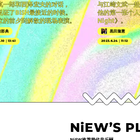
真一郎和西泽宏夫的对话，
与江崎文武一起
见证了BiSH最接近的时候。
他的第一张个人专辑
立的前夕到解散的现场表演。
Night》。
柴那典
黒田隆憲
.10｜13:41
2023.6.24｜11:12
NiEW’S P
NiEW推荐替代音乐🆕