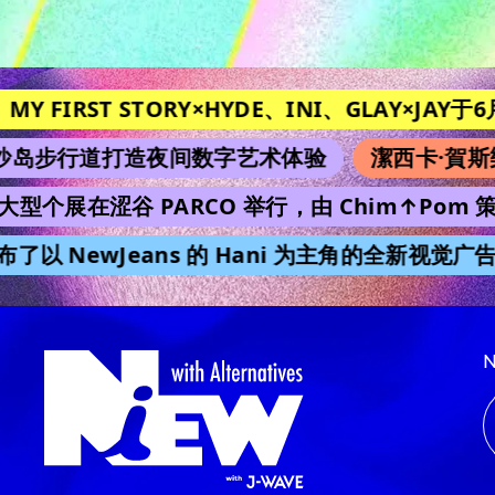
RST STORY×HYDE、INI、GLAY×JAY于6月21日在《M
道打造夜间数字艺术体验
潔西卡·賀斯樂的惊
个展在涩谷 PARCO 举行，由 Chim↑Pom 策划。
NewJeans 的 Hani 为主角的全新视觉广告。