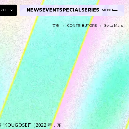
NEWS
EVENT
SPECIAL
SERIES
ZH
MENU
JA
首页
C­O­N­T­R­I­B­U­T­O­R­S
Seita Marui
EN
ZH
UGOSEI”（2022 年，东