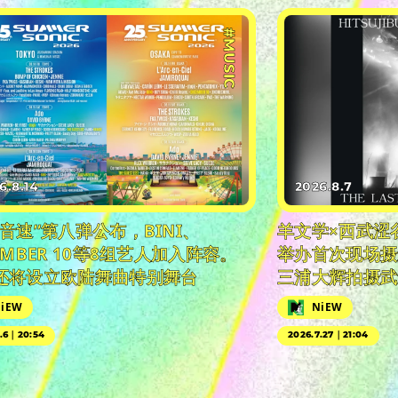
#MUSIC
6.8.14
2026.8.7
日音速”第八弹公布，BINI、
羊文学×西武涩
EMBER 10等8组艺人加入阵容。
举办首次现场摄
还将设立欧陆舞曲特别舞台
三浦大辉拍摄武
iEW
NiEW
5.6｜20:54
2026.7.27｜21:04