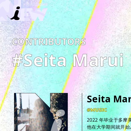
C­O­N­T­R­I­B­U­T­O­R­S
#Seita Marui
Seita Ma
#MUSIC
2022 年毕业于多
他在大学期间就开始从