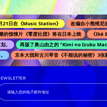
usic Station》
改编自小熊维尼的恐怖电影
悚片《零度社团》将在日本上映
《Iké Boy
再版了奥山由之的 “Kimi no Izuku Ma
京本大我和古川琴音《不能说的秘密》3张新视觉
NEWSLETTER