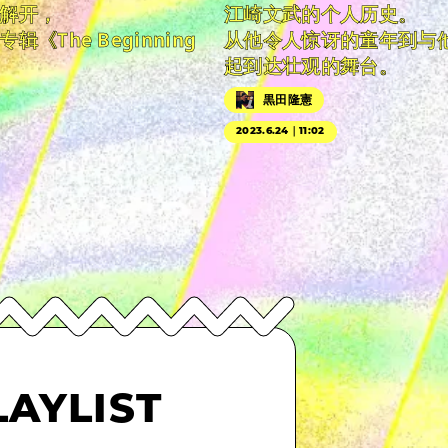
解开，
江崎文武的个人历史。
《The Beginning
从他令人惊讶的童年到与
起到达壮观的舞台。
黒田隆憲
2023.6.24｜11:02
LAYLIST