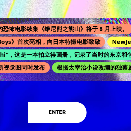
续集《维尼熊之熊山》将于 8 月上映。
中国翻
s》首次亮相，向日本特撮电影致敬
NewJeans 
chi”，这是一本拍立得画册，记录了当时的东京和包括广濑
图同时发布
根据太宰治小说改编的独幕剧也在吉
ENTER