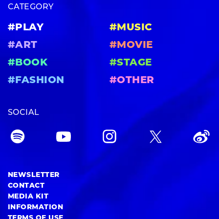
CATEGORY
#PLAY
#MUSIC
#ART
#MOVIE
#BOOK
#STAGE
#FASHION
#OTHER
SOCIAL
NEWSLETTER
CONTACT
MEDIA KIT
INFORMATION
TERMS OF USE