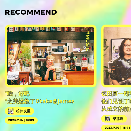
RECOMMEND
#MUSIC
“哦，好吧
饭田真一郎
“之美拯救了Otake@James
他们见证了
从成立的前
松井友里
柴那典
2023.7.14｜16:09
2023.7.10｜13:41