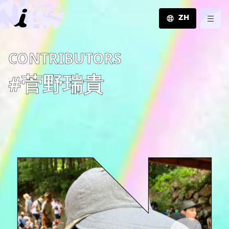
ZH
JA
C­O­N­T­R­I­B­U­T­O­R­S
EN
ZH
#菅野瑞貴