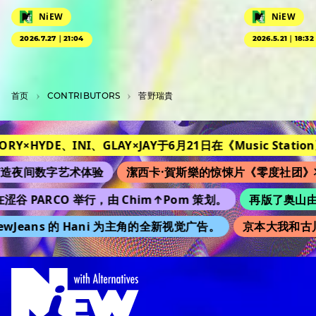
NiEW
NiEW
2026.7.27｜21:04
2026.5.21｜18:32
首页
C­O­N­T­R­I­B­U­T­O­R­S
菅野瑞貴
ORY×HYDE、INI、GLAY×JAY于6月21日在《Music Station》
夜间数字艺术体验
潔西卡·賀斯樂的惊悚片《零度社团》将
涩谷 PARCO 举行，由 Chim↑Pom 策划。
再版了奥山由之的
Jeans 的 Hani 为主角的全新视觉广告。
京本大我和古川