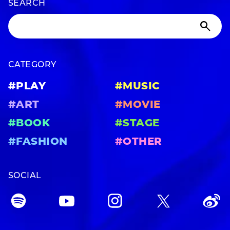
SEARCH
CATEGORY
#PLAY
#MUSIC
#ART
#MOVIE
#BOOK
#STAGE
#FASHION
#OTHER
SOCIAL