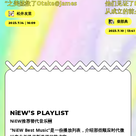
“之美拯救了Otake@James
他们见证了
从成立的前
松井友里
柴那典
2023.7.14｜16:09
2023.7.10｜13:41
NiEW’S PLAYLIST
NiEW推荐替代音乐🆕
“NiEW Best Music”是一份播放列表，介绍那些顺应时代微