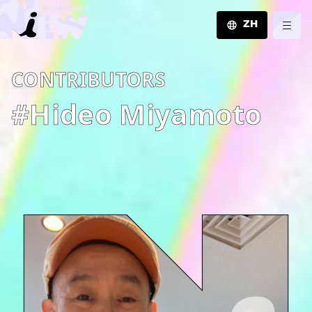
ZH
JA
C­O­N­T­R­I­B­U­T­O­R­S
EN
ZH
#Hideo Miyamoto