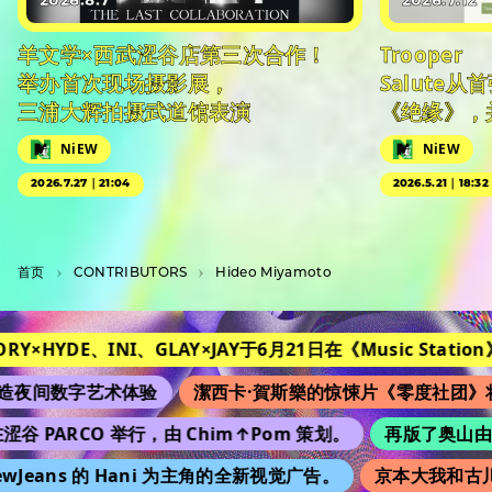
2026.8.7
2026.7.12
羊文学×西武涩谷店第三次合作！
Trooper
举办首次现场摄影展，
Salute
三浦大辉拍摄武道馆表演
《绝缘》，
NiEW
NiEW
2026.7.27｜21:04
2026.5.21｜18:32
首页
C­O­N­T­R­I­B­U­T­O­R­S
Hideo Miyamoto
RY×HYDE、INI、GLAY×JAY于6月21日在《Music Station》
夜间数字艺术体验
潔西卡·賀斯樂的惊悚片《零度社团》将
谷 PARCO 举行，由 Chim↑Pom 策划。
再版了奥山由之的 
Jeans 的 Hani 为主角的全新视觉广告。
京本大我和古川