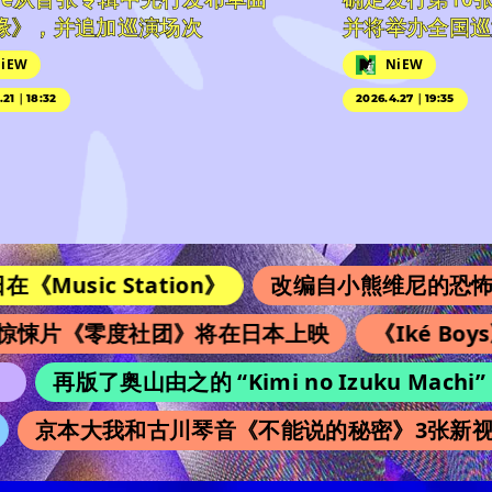
缘》，并追加巡演场次
并将举办全国巡
iEW
NiEW
.21｜18:32
2026.4.27｜19:35
《Music Station》
改编自小熊维尼的恐怖电影
惊悚片《零度社团》将在日本上映
《Iké Bo
再版了奥山由之的 “Kimi no Izuku M
京本大我和古川琴音《不能说的秘密》3张新视