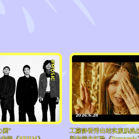
#MUSIC
2026.6.28
の国”
工藤静香秀出结实腹肌挑
专辑《PRISM》，
新专辑主打歌《Dynamic