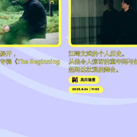
解开，
江崎文武的个人历史。
《The Beginning
从他令人惊讶的童年到与
起到达壮观的舞台。
黒田隆憲
2023.6.24｜11:02