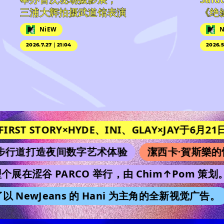
三浦大辉拍摄武道馆表演
《绝
NiEW
N
2026.7.27｜21:04
2026.5
IRST STORY×HYDE、INI、GLAY×JAY于6月21日在
行道打造夜间数字艺术体验
潔西卡·賀斯樂的
型个展在涩谷 PARCO 举行，由 Chim↑Pom 策划。
 NewJeans 的 Hani 为主角的全新视觉广告。