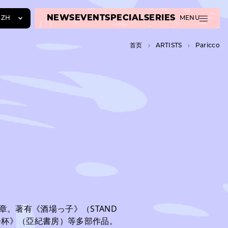
NEWS
EVENT
SPECIAL
SERIES
ZH
MENU
JA
首页
A­R­T­I­S­T­S
Paricco
EN
ZH
章。著有《酒場っ子》（STAND
一杯》（亞紀書房）等多部作品。