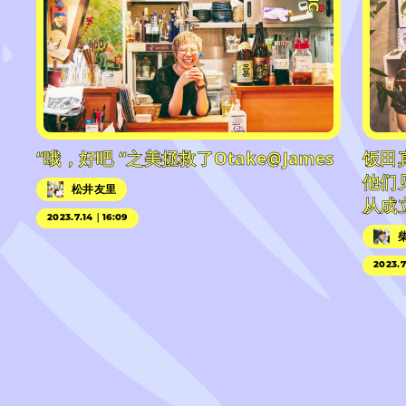
“哦，好吧 “之美拯救了Otake@James
饭田
他们
松井友里
从成
2023.7.14｜16:09
2023.7