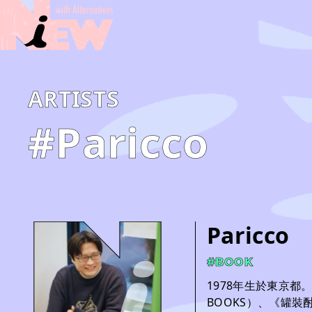
A­R­T­I­S­T­S
#Paricco
Paricco
#BOOK
1978年生於東京都
BOOKS）、《罐