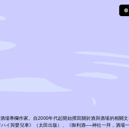
。酒場專欄作家。自2000年代起開始撰寫關於酒與酒場的相關文
裝酎ハイ與嬰兒車》（太田出版）、《御利酒──神社一拜，酒場