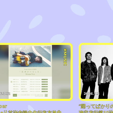
#MUSIC
6.7.12
2026.7.3
per
“踊ってばかり
lute从首张专辑中先行发布单曲
确定发行第10张