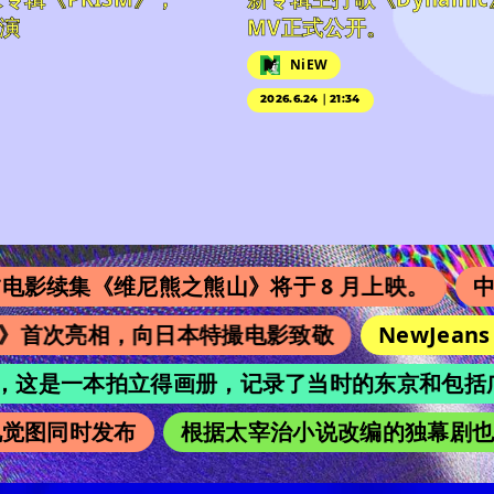
演
MV正式公开。
NiEW
2026.6.24｜21:34
续集《维尼熊之熊山》将于 8 月上映。
中国
ys》首次亮相，向日本特撮电影致敬
NewJeans
achi”，这是一本拍立得画册，记录了当时的东京和包括广
觉图同时发布
根据太宰治小说改编的独幕剧也在吉