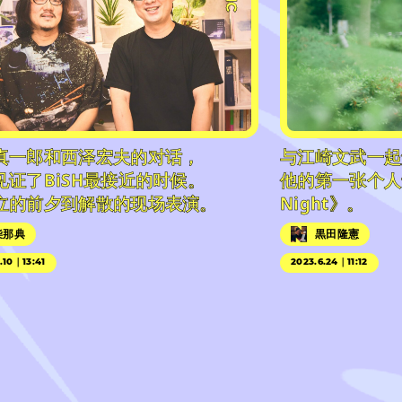
真一郎和西泽宏夫的对话，
与江崎文武一起
见证了BiSH最接近的时候。
他的第一张个人专辑
立的前夕到解散的现场表演。
Night》。
柴那典
黒田隆憲
.10｜13:41
2023.6.24｜11:12