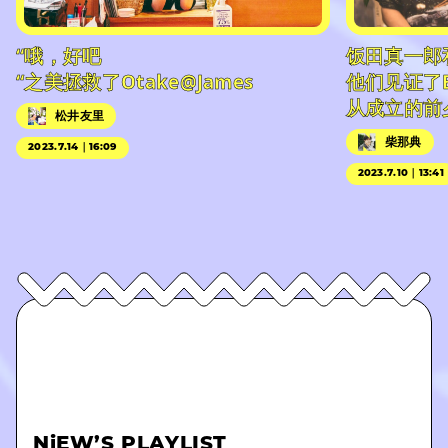
“哦，好吧
饭田真一郎
“之美拯救了Otake@James
他们见证了
从成立的前
松井友里
柴那典
2023.7.14｜16:09
2023.7.10｜13:41
NiEW’S PLAYLIST