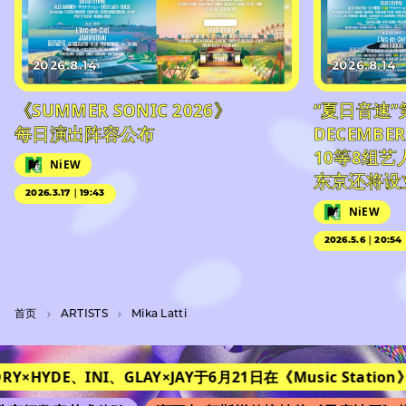
2026.8.14
2026.8.14
《SUMMER SONIC 2026》
“夏日音速”
每日演出阵容公布
DECEMBER
10等8组
NiEW
东京还将设
2026.3.17｜19:43
NiEW
2026.5.6｜20:54
首页
A­R­T­I­S­T­S
Mika Latti
ORY×HYDE、INI、GLAY×JAY于6月21日在《Music Station》