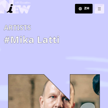
ZH
JA
A­R­T­I­S­T­S
EN
ZH
#Mika Latti