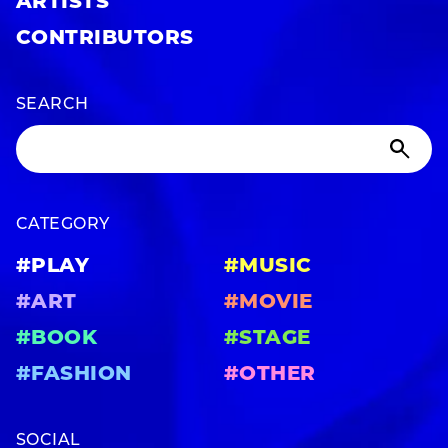
ARTISTS
CONTRIBUTORS
SEARCH
CATEGORY
#PLAY
#MUSIC
#ART
#MOVIE
#BOOK
#STAGE
#FASHION
#OTHER
SOCIAL