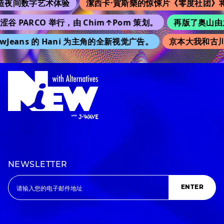
夜间数字艺术体验
潔西卡·賀斯樂的惊悚片《零度社团》将
涩谷 PARCO 举行，由 Chim↑Pom 策划。
再版了奥山由之的
Jeans 的 Hani 为主角的全新视觉广告。
京本大我和古川
NEWSLETTER
ENTER