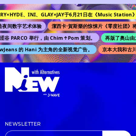
ORY×HYDE、INI、GLAY×JAY于6月21日在《Music Station》
夜间数字艺术体验
潔西卡·賀斯樂的惊悚片《零度社团》将
谷 PARCO 举行，由 Chim↑Pom 策划。
再版了奥山由之的
Jeans 的 Hani 为主角的全新视觉广告。
京本大我和古川
NEWSLETTER