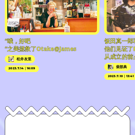
“哦，好吧
饭田真一郎
“之美拯救了Otake@James
他们见证了
从成立的前
松井友里
柴那典
2023.7.14｜16:09
2023.7.10｜13:41