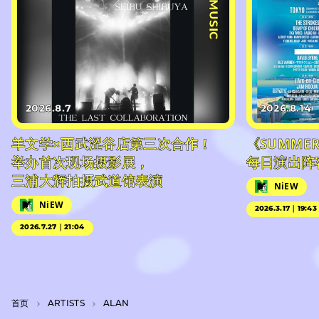
#MUSIC
2026.8.7
2026.8.14
羊文学×西武涩谷店第三次合作！
《SUMMER 
举办首次现场摄影展，
每日演出阵
三浦大辉拍摄武道馆表演
NiEW
NiEW
2026.3.17｜19:43
2026.7.27｜21:04
首页
A­R­T­I­S­T­S
ALAN