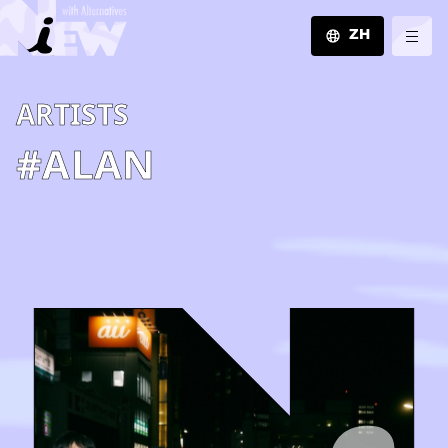
ZH
JA
A­R­T­I­S­T­S
EN
ZH
#ALAN