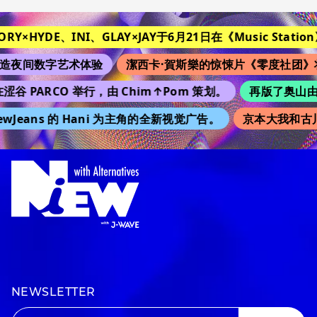
TORY×HYDE、INI、GLAY×JAY于6月21日在《Music Station》
造夜间数字艺术体验
潔西卡·賀斯樂的惊悚片《零度社团》
涩谷 PARCO 举行，由 Chim↑Pom 策划。
再版了奥山由之的
wJeans 的 Hani 为主角的全新视觉广告。
京本大我和古川
NEWSLETTER