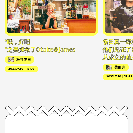
“哦，好吧
饭田真一郎
“之美拯救了Otake@James
他们见证了
从成立的前
松井友里
柴那典
2023.7.14｜16:09
2023.7.10｜13:41