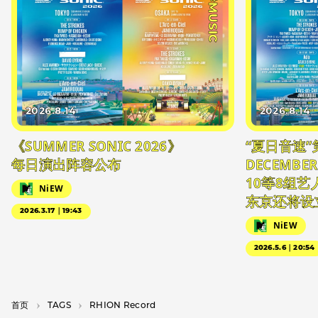
#MUSIC
2026.8.14
2026.8.14
《SUMMER SONIC 2026》
“夏日音速”
每日演出阵容公布
DECEMBER
10等8组
NiEW
东京还将设
2026.3.17｜19:43
NiEW
2026.5.6｜20:54
首页
T­A­G­S
RHION Record