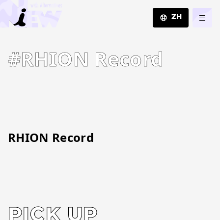
ZH
JA
#RHION Record
EN
ZH
RHION Record
PICK UP