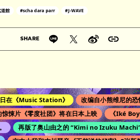
武道館
#scha dara parr
#J-WAVE
SHARE
《Music Station》
改编自小熊维尼的恐怖电
惊悚片《零度社团》将在日本上映
《Iké Bo
再版了奥山由之的 “Kimi no Izuku M