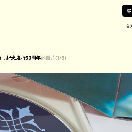
首
举行，纪念发行30周年
的图片
(
1
/3)