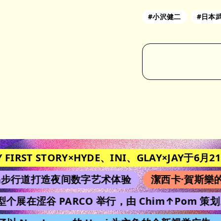
#小沢健二
#日本
FIRST STORY×HYDE、INI、GLAY×JAY于6月21日在
行道打造夜间数字艺术体验
潔西卡·賀斯樂的
型个展在涩谷 PARCO 举行，由 Chim↑Pom 策划。