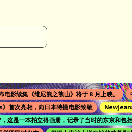
影续集《维尼熊之熊山》将于 8 月上映。
中国
ys》首次亮相，向日本特撮电影致敬
NewJean
achi”，这是一本拍立得画册，记录了当时的东京和包括广